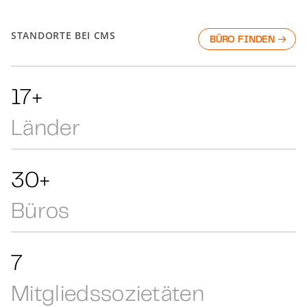
STANDORTE BEI CMS
BÜRO FINDEN
28+
Länder
50+
Büros
12
Mit­glieds­so­zie­tä­ten