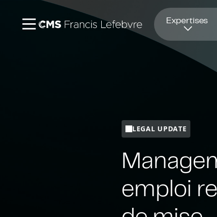
Ouvre dans une nouvelle fenêtre
Expertises
LEGAL UPDATE
Managemen
emploi re
de mise