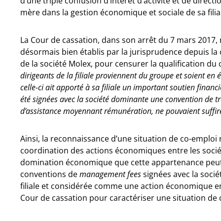
d’une triple confusion d’intérêt d’activité et de direct
mère dans la gestion économique et sociale de sa filia
La Cour de cassation, dans son arrêt du 7 mars 2017, 
désormais bien établis par la jurisprudence depuis la 
de la société Molex, pour censurer la qualification d
dirigeants de la filiale proviennent du groupe et soient en 
celle-ci ait apporté à sa filiale un important soutien financ
été signées avec la société dominante une convention de tr
d’assistance moyennant rémunération, ne pouvaient suffire
Ainsi, la reconnaissance d’une situation de co-emploi
coordination des actions économiques entre les socié
domination économique que cette appartenance peut 
conventions de
management fees
signées avec la soci
filiale et considérée comme une action économique entr
Cour de cassation pour caractériser une situation de 