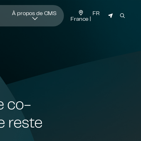
JURIDICTION
À propos de CMS
FR
France
e co-
e reste