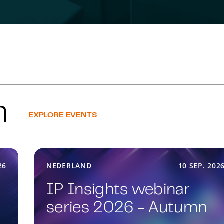
FinTech
Artificial 
n
EXPLORE EVENTS
26
NEDERLAND
10 SEP. 202
IP Insights webinar
series 2026 - Autumn