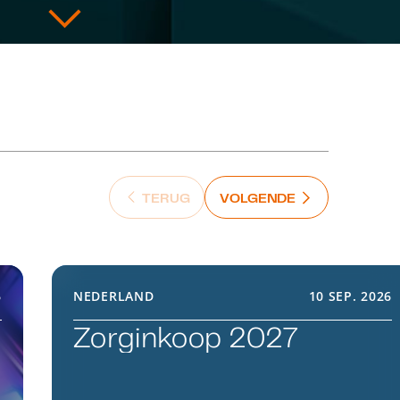
Intelligence (AI)
VOLGENDE : N
TERUG
VOLGENDE
TERUG : PREVIOUS SLIDE
6
NEDERLAND
10 SEP. 2026
Zorginkoop 2027