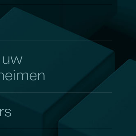
 uw
eheimen
rs