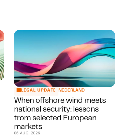
e Year' tijdens de Chambers Europe Awards 2025
LEGAL UPDATE
When offshore wind meets national security: lessons 
NEDERLAND
When offshore wind meets
national security: lessons
from selected European
markets
06 AUG. 2026