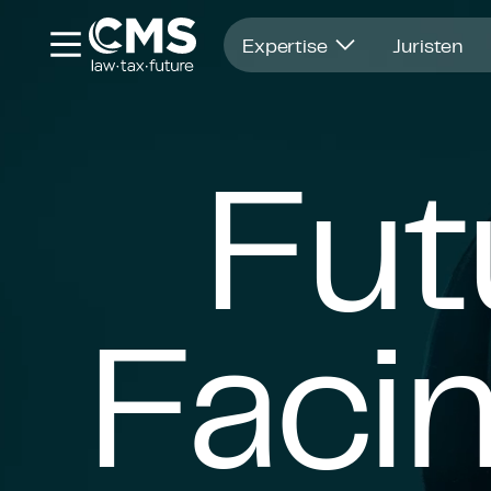
Opent in nieuw venster
Expertise
Juristen
Fut
Faci