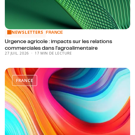
NEWSLETTERS
Urgence agricole : impacts sur les relations commerciales d
FRANCE
Urgence agricole : impacts sur les relations
commerciales dans l'agroalimentaire
27 JUIL. 2026
17 MIN DE LECTURE
FRANCE