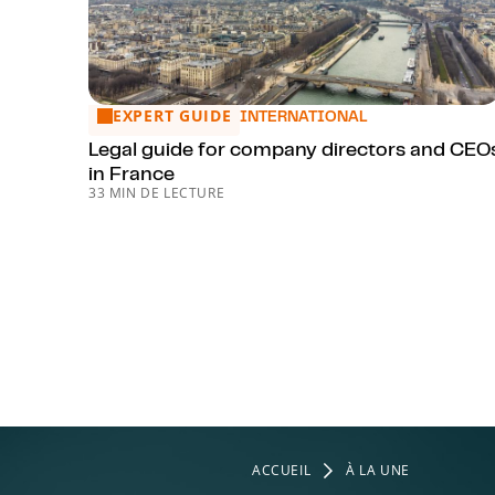
EXPERT GUIDE
Legal guide for company directors and CEOs in Fr
INTERNATIONAL
Legal guide for company directors and CEO
in France
33 MIN DE LECTURE
ACCUEIL
À LA UNE