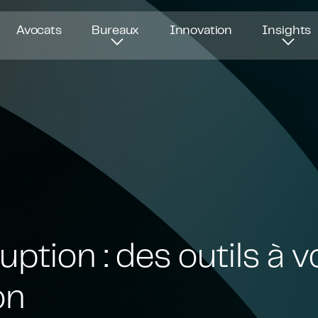
Avocats
Bureaux
Innovation
Insights
uption : des outils à v
on