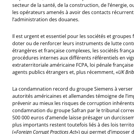
secteur de la santé, de la construction, de l’énergie,
les opérateurs amenés à avoir des contacts récurrents
l’administration des douanes.
Il est urgent et essentiel pour les sociétés et groupe
doter ou de renforcer leurs instruments de lutte cont
étrangères et française complexes, les sociétés frança
procédures internes aux différents référentiels en vigu
extraterritoriale américaine FCPA, loi pénale française
agents publics étrangers et, plus récemment, «
UK Brib
La condamnation record du groupe Siemens à verser p
autorités américaines et allemandes témoigne de l’im
prévenir au mieux les risques de corruption inhérents à
condamnation du groupe Safran par le tribunal correct
500 000 euros d’amende laisse présager un durcisseme
plus importants restent toutefois liés à des lois terr
(«
Foreign Corrupt Practices Act
») qui permet d’imposer d