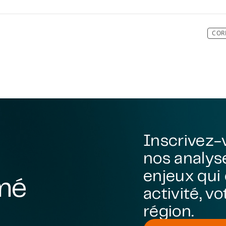
COR
Inscrivez-
nos analyse
enjeux qui
rmé
activité, v
région.