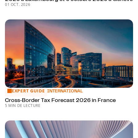
01 OCT. 2026
EXPERT GUIDE
Cross‑Border Tax Forecast 2026 in France
INTERNATIONAL
Cross‑Border Tax Forecast 2026 in France
5 MIN DE LECTURE