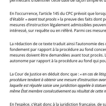
permettant d’identifier cette date de façon simple et u
En l’occurrence, l’article 145 du CPC prévoit que lorsq
d’établir
« avant tout procès »
la preuve des faits dont po
mesures d’instruction légalement admissibles peuven
intéressé, sur requête ou en référé. Parmi ces mesures
La rédaction de ce texte traduit ainsi l’autonomie de
fondement par rapport à la procédure au fond concer
mesures doivent être demandées avant tout procès. L
autonome par rapport à la procédure au fond qui pourr
La Cour de Justice en déduit donc que :
« en cas de liti
procédure tendant à obtenir une mesure d’instruction avant
laquelle est réputée saisie une juridiction appelée à stat
même État membre consécutivement au résultat de cette 
En l’espèce, c’était donc à la juridiction française, de