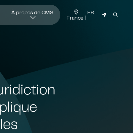
JURIDICTION
À propos de CMS
FR
France
uridiction
pplique
les