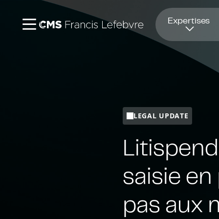
Ouvre dans une nouvelle fenêtre
Expertises
LEGAL UPDATE
Litispend
saisie en
pas aux m