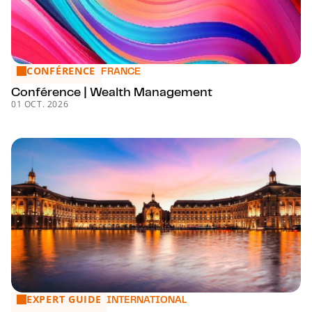
CONFÉRENCE
Conférence | Wealth Management
FRANCE
Conférence | Wealth Management
01 OCT. 2026
EXPERT GUIDE
Protection of Graphical User Interfaces as Registered Desi
INTERNATIONAL