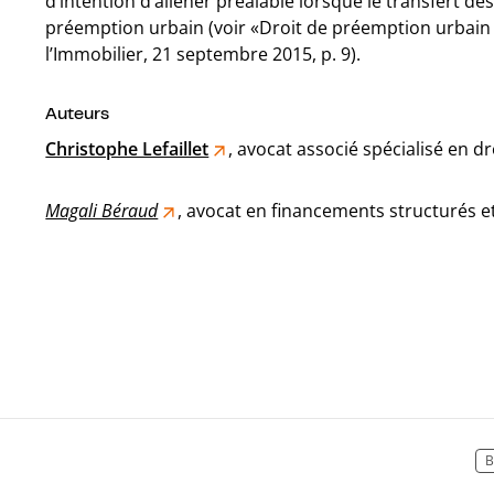
d’intention d’aliéner préalable lorsque le transfert d
préemption urbain (voir «Droit de préemption urbain e
l’Immobilier, 21 septembre 2015, p. 9).
Auteurs
Christophe Lefaillet
, avocat associé spécialisé en dr
Magali Béraud
, avocat en financements structurés et
B