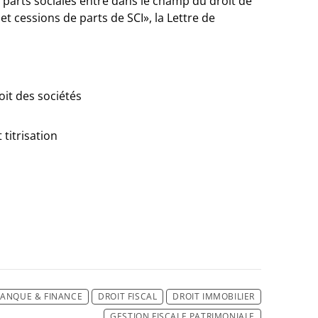
es parts sociales entre dans le champ du droit de
t cessions de parts de SCI», la Lettre de
oit des sociétés
 titrisation
ANQUE & FINANCE
DROIT FISCAL
DROIT IMMOBILIER
GESTION FISCALE PATRIMONIALE