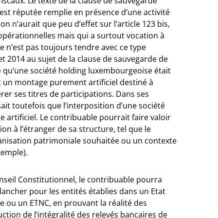
fiscaux. Le texte de la clause de sauvegarde
n est réputée remplie en présence d’une activité
n n’aurait que peu d’effet sur l’article 123 bis,
opérationnelles mais qui a surtout vocation à
ce n’est pas toujours tendre avec ce type
let 2014 au sujet de la clause de sauvegarde de
éré qu’une société holding luxembourgeoise était
t un montage purement artificiel destiné à
rer ses titres de participations. Dans ses
ait toutefois que l’interposition d’une société
rtificiel. Le contribuable pourrait faire valoir
ion à l’étranger de sa structure, tel que le
ganisation patrimoniale souhaitée ou un contexte
xemple).
nseil Constitutionnel, le contribuable pourra
plancher pour les entités établies dans un Etat
e ou un ETNC, en prouvant la réalité des
uction de l’intégralité des relevés bancaires de