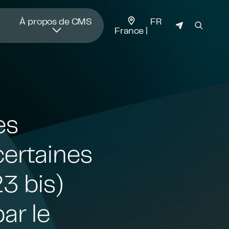
JURIDICTION
À propos de CMS
FR
France
es
certaines
23 bis)
ar le