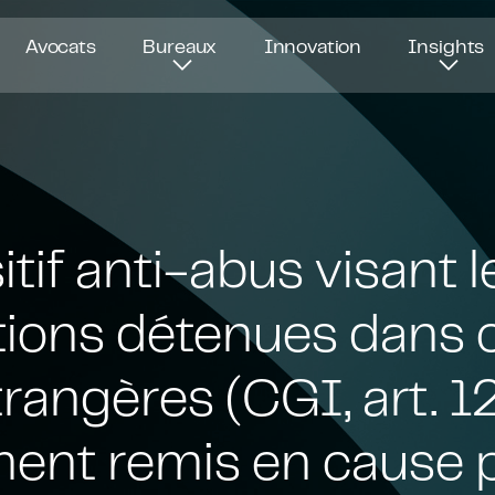
Avocats
Bureaux
Innovation
Insights
itif anti-abus visant l
tions détenues dans 
trangères (CGI, art. 1
ment remis en cause p