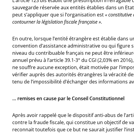
L’article 123 bis établit une présomption irréfragable
sauvegarde réservée aux entités établies dans un Etat
peut s’appliquer que si l’organisation est
« constitutive
contourner la législation fiscale française »
.
En outre, lorsque l’entité étrangère est établie dans un
convention d’assistance administrative ou qui figure su
niveau du contribuable français ne peut être inférie
annuel prévu à l’article 39.1-3° du CGI (2,03% en 2016), a
ne souffre aucune exception, était motivée par l’impos
vérifier auprès des autorités étrangères la véracité de
tenu de l’impossibilité d’échanger des informations ave
… remises en cause par le Conseil Constitutionnel
Après avoir rappelé que le dispositif anti-abus de l’arti
contre la fraude fiscale, qui constitue un objectif de v
reconnait toutefois que ce but ne saurait justifier l’i