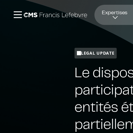
Ouvre dans une nouvelle fenêtre
Expertises
LEGAL UPDATE
Le dispos
participa
entités é
partielle