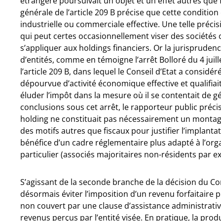
étrangère poursuivait un objet et un effet autres que 
générale de l’article 209 B précise que cette conditio
industrielle ou commerciale effective. Une telle précisio
qui peut certes occasionnellement viser des sociétés 
s’appliquer aux holdings financiers. Or la jurispruden
d’entités, comme en témoigne l’arrêt Bolloré du 4 juil
l’article 209 B, dans lequel le Conseil d’Etat a consid
dépourvue d’activité économique effective et qualifiai
éluder l’impôt dans la mesure où il se contentait de gé
conclusions sous cet arrêt, le rapporteur public précis
holding ne constituait pas nécessairement un montage a
des motifs autres que fiscaux pour justifier l’implantat
bénéfice d’un cadre réglementaire plus adapté à l’or
particulier (associés majoritaires non-résidents par e
S’agissant de la seconde branche de la décision du Co
désormais éviter l’imposition d’un revenu forfaitaire 
non couvert par une clause d’assistance administrativ
revenus perçus par l’entité visée. En pratique, la prod