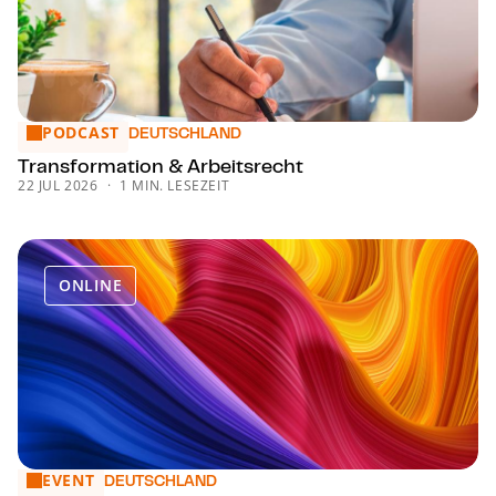
PODCAST
Trans­for­ma­ti­on & Arbeitsrecht
DEUTSCHLAND
Trans­for­ma­ti­on & Arbeitsrecht
22 JUL 2026
1 MIN. LESEZEIT
ONLINE
EVENT
CMS Employment Week
DEUTSCHLAND