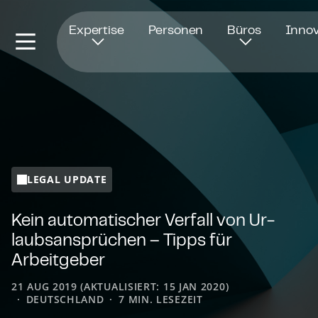
Öffnet in einem neuen Fenster
Expertise
Personen
Büros
Innov
LEGAL UPDATE
Kein automatischer Verfall von Ur­
laubs­an­sprü­chen – Tipps für
Arbeitgeber
21 AUG 2019 (AKTUALISIERT: 15 JAN 2020)
DEUTSCHLAND
7 MIN. LESEZEIT