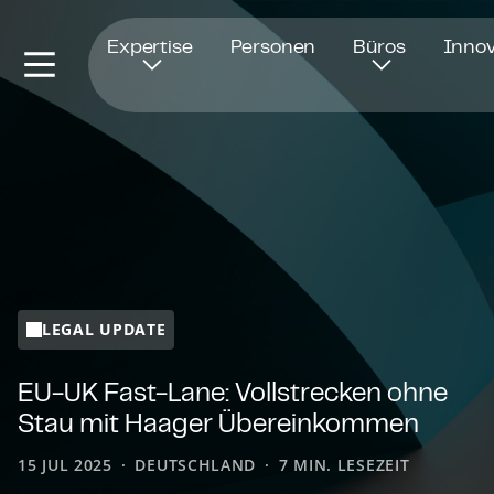
Öffnet in einem neuen Fenster
Expertise
Personen
Büros
Innov
LEGAL UPDATE
EU-UK Fast-Lane: Vollstrecken ohne
Stau mit Haager Über­ein­kom­men
15 JUL 2025
DEUTSCHLAND
7 MIN. LESEZEIT