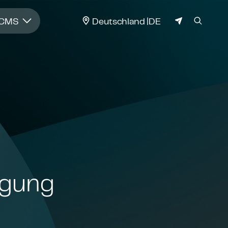
JURISDIKTION
 CMS
Deutschland
DE
sagung