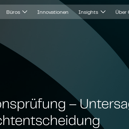
Büros
Innovationen
Insights
Über
ti­ons­prü­fung – Unter
ht­ent­schei­dung