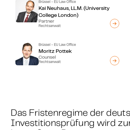
Brüssel - EU Law Office
Kai Neuhaus, LL.M. (University
College London)
Partner
Rechtsanwalt
Brüssel - EU Law Office
Moritz Pottek
Counsel
Rechtsanwalt
Das Fristenregime der deut
Investitionsprüfung wird zu