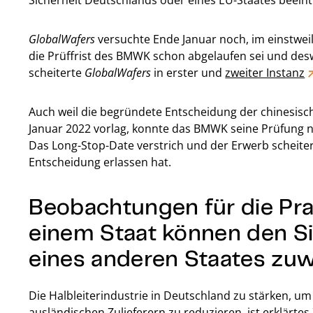
Sicherheit Deutschlands oder eines EU-Staates beein
GlobalWafers
versuchte Ende Januar noch, im einstweil
die Prüffrist des BMWK schon abgelaufen sei und des
scheiterte
GlobalWafers
in erster und
zweiter Instanz
Auch weil die begründete Entscheidung der chinesisch
Januar 2022 vorlag, konnte das BMWK seine Prüfung n
Das Long-Stop-Date verstrich und der Erwerb scheite
Entscheidung erlassen hat.
Beobachtungen für die Prax
einem Staat können den Si
eines anderen Staates zuw
Die Halbleiterindustrie in Deutschland zu stärken, um
ausländischen Zulieferern zu reduzieren, ist erklärtes