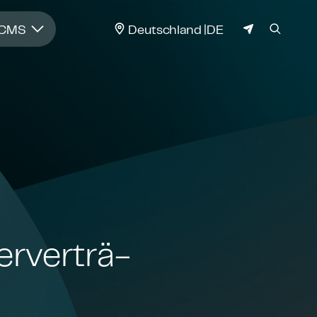
JURISDIKTION
 CMS
Deutschland
DE
r­ver­trä­