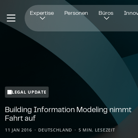
Öffnet in einem neuen Fenster
Expertise
Personen
Büros
Innov
LEGAL UPDATE
Building Information Modeling nimmt
Fahrt auf
11 JAN 2016
DEUTSCHLAND
5 MIN. LESEZEIT