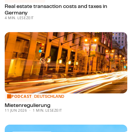
Real estate transaction costs and taxes in
Germany
4 MIN. LESEZEIT
PODCAST
Mie­ten­re­gu­lie­rung
DEUTSCHLAND
Mie­ten­re­gu­lie­rung
11 JUN 2026
1 MIN. LESEZEIT