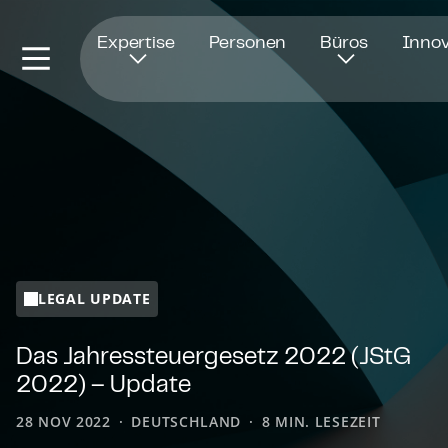
Öffnet in einem neuen Fenster
Expertise
Personen
Büros
Innov
LEGAL UPDATE
Das Jah­res­steu­er­ge­setz 2022 (JStG
2022) – Update
28 NOV 2022
DEUTSCHLAND
8 MIN. LESEZEIT