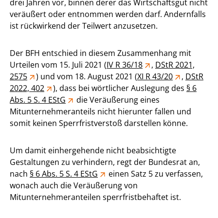
drei Jahren vor, binnen derer das Wirtschaftsgut nicht
veräußert oder entnommen werden darf. Andernfalls
ist rückwirkend der Teilwert anzusetzen.
Der BFH entschied in diesem Zusammenhang mit
Urteilen vom 15. Juli 2021 (
IV R 36/18
,
DStR 2021,
2575
) und vom 18. August 2021 (
XI R 43/20
,
DStR
2022, 402
), dass bei wörtlicher Auslegung des
§ 6
Abs. 5 S. 4 EStG
die Veräußerung eines
Mitunternehmeranteils nicht hierunter fallen und
somit keinen Sperrfristverstoß darstellen könne.
Um damit einhergehende nicht beabsichtigte
Gestaltungen zu verhindern, regt der Bundesrat an,
nach
§ 6 Abs. 5 S. 4 EStG
einen Satz 5 zu verfassen,
wonach auch die Veräußerung von
Mitunternehmeranteilen sperrfristbehaftet ist.