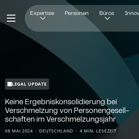
Öffnet in einem neuen Fenster
Expertise
Personen
Büros
Innov
LEGAL UPDATE
Keine Er­geb­nis­kon­so­li­die­rung bei
Verschmelzung von Per­so­nen­ge­sell­
schaf­ten im Ver­schmel­zungs­jahr
08 MAI 2024
DEUTSCHLAND
4 MIN. LESEZEIT