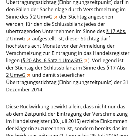
Übertragungsstichtag (Einbringungszeitpunkt) darf in
den Fällen der Sacheinlage durch Verschmelzung im
Sinne des
§ 2 UmwG
der Stichtag angesehen
werden, für den die Schlussbilanz jedes der
übertragenden Unternehmen im Sinne des
§ 17 Abs.
2 UmwG
aufgestellt ist; dieser Stichtag darf
höchstens acht Monate vor der Anmeldung der
Verschmelzung zur Eintragung in das Handelsregister
liegen (
§ 20 Abs. 6 Satz 1 UmwStG
). Vorliegend ist
der Stichtag der Schlussbilanz im Sinne des
§ 17 Abs.
2 UmwG
und damit steuerlicher
Übertragungsstichtag (Einbringungszeitpunkt) der 31.
Dezember 2014.
Diese Rückwirkung bewirkt allein, dass nicht nur das
ab dem Zeitpunkt der Eintragung der Verschmelzung
im Handelsregister (30. Juli 2015) erzielte Einkommen
der Klägerin zuzurechnen ist, sondern bereits das im
Rückwirkungszeitraum (1. Januar bis 29. Juli 2015) von