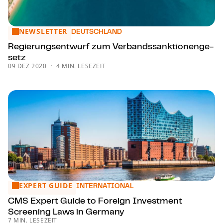
NEWSLETTER
Re­gie­rungs­ent­wurf zum Ver­bands­sank­tio­nen­ge­setz
DEUTSCHLAND
Re­gie­rungs­ent­wurf zum Ver­bands­sank­tio­nen­ge­
setz
09 DEZ 2020
4 MIN. LESEZEIT
EXPERT GUIDE
CMS Expert Guide to Foreign Investment Screening Laws
INTERNATIONAL
CMS Expert Guide to Foreign Investment
Screening Laws in Germany
7 MIN. LESEZEIT