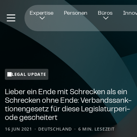
Öffnet in einem neuen Fenster
Expertise
Personen
Büros
Innov
LEGAL UPDATE
Lieber ein Ende mit Schrecken als ein
Schrecken ohne Ende: Ver­bands­sank­
tio­nen­ge­setz für diese Le­gis­la­tur­pe­ri­
ode gescheitert
16 JUN 2021
DEUTSCHLAND
6 MIN. LESEZEIT