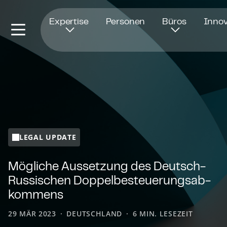
Öffnet in einem neuen Fenster
Expertise
Personen
Büros
Innov
LEGAL UPDATE
Mögliche Aussetzung des Deutsch-
Rus­si­schen Dop­pel­be­steue­rungs­ab­
kom­mens
29 MÄR 2023
DEUTSCHLAND
6 MIN. LESEZEIT