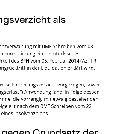
ngsverzicht als
Finanzverwaltung mit BMF Schreiben vom 08.
n Formulierung ein heimtückisches
rteil des BFH vom 05. Februar 2014 (Az.:
I R
ngrücktritt in der Liquidation erklärt wird.
lweise Forderungsverzicht vorgezogen, soweit
ngserlass″) Anwendung fand. In Folge dessen
nne, die vorrangig mit etwaig bestehenden
olge gilt nach dem BMF Schreiben vom 22.
eines Insolvenzplans.
s gegen Grundsatz der