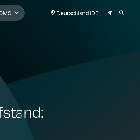
JURISDIKTION
 CMS
Deutschland
DE
fstand: