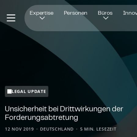
Öffnet in einem neuen Fenster
Expertise
Personen
Büros
Innov
LEGAL UPDATE
Unsicherheit bei Dritt­wir­kun­gen der
For­de­rungs­ab­tre­tung
12 NOV 2019
DEUTSCHLAND
5 MIN. LESEZEIT