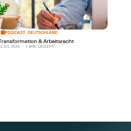
PODCAST
Trans­for­ma­ti­on & Arbeitsrecht
DEUTSCHLAND
Trans­for­ma­ti­on & Arbeitsrecht
22 JUL 2026
1 MIN. LESEZEIT