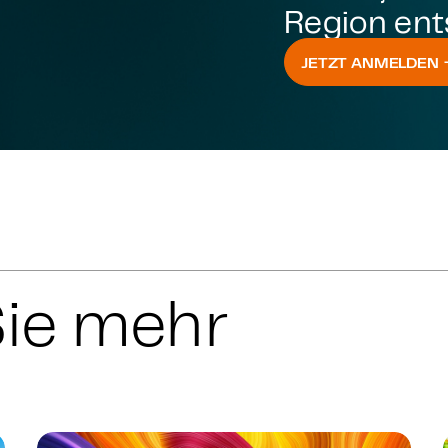
Region ent
JETZT ANMELDEN
ie mehr