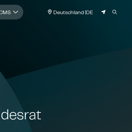
JURISDIKTION
 CMS
Deutschland
DE
desrat