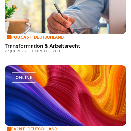
PODCAST
Trans­for­ma­ti­on & Arbeitsrecht
DEUTSCHLAND
Trans­for­ma­ti­on & Arbeitsrecht
22 JUL 2026
1 MIN. LESEZEIT
ONLINE
EVENT
CMS Employment Week
DEUTSCHLAND