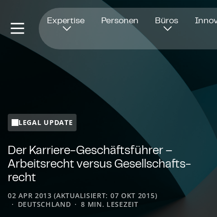
Öffnet in einem neuen Fenster
Expertise
Personen
Büros
Innov
LEGAL UPDATE
Der Kar­rie­re-Ge­schäfts­füh­rer –
Arbeitsrecht versus Ge­sell­schafts­
recht
02 APR 2013 (AKTUALISIERT: 07 OKT 2015)
DEUTSCHLAND
8 MIN. LESEZEIT