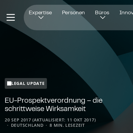
Öffnet in einem neuen Fenster
Expertise
Personen
Büros
Innov
LEGAL UPDATE
EU-Pro­spekt­ver­ord­nung – die
schrittweise Wirksamkeit
20 SEP 2017 (AKTUALISIERT: 11 OKT 2017)
DEUTSCHLAND
8 MIN. LESEZEIT