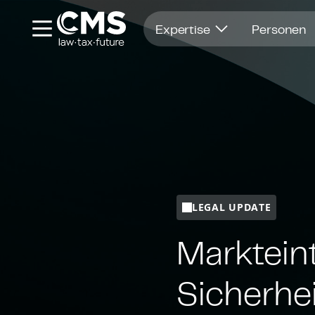
Öffnet in einem neuen Fenster
Expertise
Personen
LEGAL UPDATE
Markteintr
Si­cher­hei