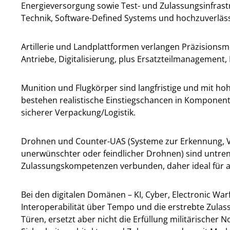
Energieversorgung sowie Test- und Zulassungsinfrastr
Technik, Software-Defined Systems und hochzuverläs
Artillerie und Landplattformen verlangen Präzisionsme
Antriebe, Digitalisierung, plus Ersatzteilmanagemen
Munition und Flugkörper sind langfristige und mit h
bestehen realistische Einstiegschancen in Komponen
sicherer Verpackung/Logistik.
Drohnen und Counter-UAS (Systeme zur Erkennung, Ver
unerwünschter oder feindlicher Drohnen) sind untren
Zulassungskompetenzen verbunden, daher ideal für ag
Bei den digitalen Domänen – KI, Cyber, Electronic Wa
Interoperabilität über Tempo und die erstrebte Zula
Türen, ersetzt aber nicht die Erfüllung militärischer N