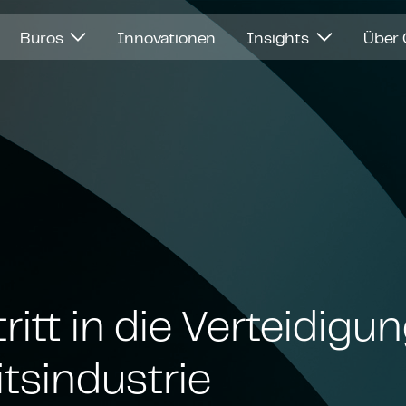
Büros
Innovationen
Insights
Über
itt in die Ver­tei­di­g
ts­in­dus­trie