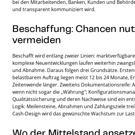
bei den Mitarbeitenden, Banken, Kunden und Behörde
und transparent kommuniziert wird.
Beschaffung: Chancen nutz
vermeiden
Beschafft wird entlang zweier Linien: marktverfügb
komplexe Neuentwicklungen laufen weiterhin zwangslä
und Abnahme. Daraus folgen drei Grundsätze. Erstens
belastbarem Auftrag liegen meist 12 bis 24 Monate, 
Zeitenwende länger. Zweitens Dokumentationsreife: Au
wenn nicht sogar die „Währung″; Konfigurationsmanag
Qualitätssicherung und deren Nachweise sind ein ents
Logik: Meilensteine, Abnahmen und Zahlungsziele trei
Cash-Design wird das gewünschte Wachstum zur Last
Wo der Mittelstand anset