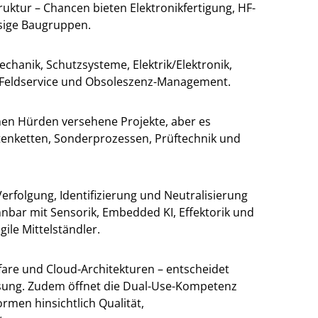
uktur – Chancen bieten Elektronikfertigung, HF-
sige Baugruppen.
chanik, Schutzsysteme, Elektrik/Elektronik,
t, Feldservice und Obsoleszenz-Management.
ohen Hürden versehene Projekte, aber es
tenketten, Sonderprozessen, Prüftechnik und
folgung, Identifizierung und Neutralisierung
nbar mit Sensorik, Embedded KI, Effektorik und
ile Mittelständler.
rfare und Cloud-Architekturen – entscheidet
ssung. Zudem öffnet die Dual-Use-Kompetenz
ormen hinsichtlich Qualität,