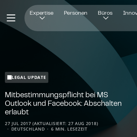
Öffnet in einem neuen Fenster
Expertise
Personen
Büros
Innov
LEGAL UPDATE
Mit­be­stim­mungs­pflicht bei MS
Outlook und Facebook: Abschalten
erlaubt
27 JUL 2017 (AKTUALISIERT: 27 AUG 2018)
DEUTSCHLAND
6 MIN. LESEZEIT