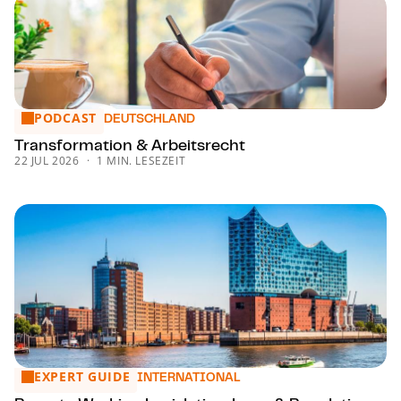
PODCAST
Trans­for­ma­ti­on & Arbeitsrecht
DEUTSCHLAND
Trans­for­ma­ti­on & Arbeitsrecht
22 JUL 2026
1 MIN. LESEZEIT
EXPERT GUIDE
Remote Working Legislation, Laws & Regulations in Germa
INTERNATIONAL