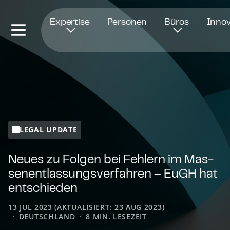
Öffnet in einem neuen Fenster
Expertise
Personen
Büros
Innov
LEGAL UPDATE
Neues zu Folgen bei Fehlern im Mas­
sen­ent­las­sungs­ver­fah­ren – EuGH hat
entschieden
13 JUL 2023 (AKTUALISIERT: 23 AUG 2023)
DEUTSCHLAND
8 MIN. LESEZEIT