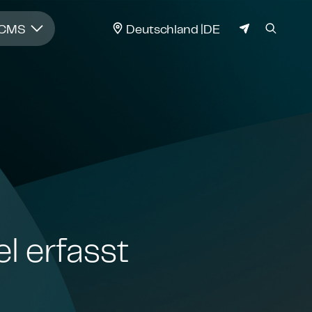
JURISDIKTION
 CMS
Deutschland
DE
el erfasst