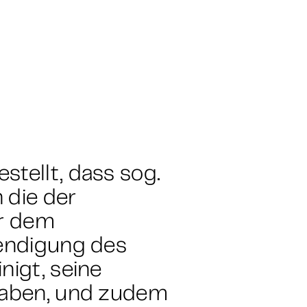
tellt, dass sog.
 die der
r dem
eendigung des
nigt, seine
 haben, und zudem