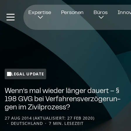
Öffnet in einem neuen Fenster
Expertise
Personen
Büros
Innov
LEGAL UPDATE
Wenn’s mal wieder länger dauert – §
198 GVG bei Ver­fah­rens­ver­zö­ge­run­
gen im Zivilprozess?
27 AUG 2014 (AKTUALISIERT: 27 FEB 2020)
DEUTSCHLAND
7 MIN. LESEZEIT