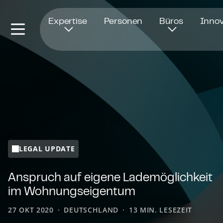
Öffnet in einem neuen Fenster
Expertise
Personen
Büros
Innov
LEGAL UPDATE
Anspruch auf eigene La­de­mög­lich­keit
im Woh­nungs­ei­gen­tum
27 OKT 2020
DEUTSCHLAND
13 MIN. LESEZEIT