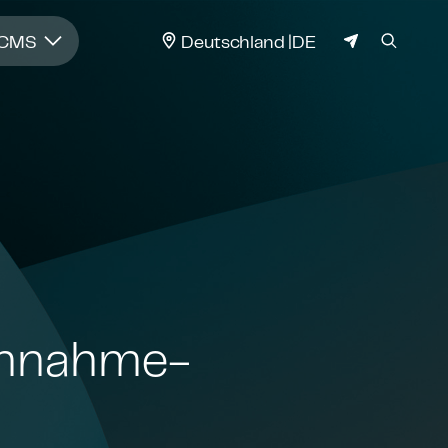
JURISDIKTION
 CMS
Deutschland
DE
n­nah­me­