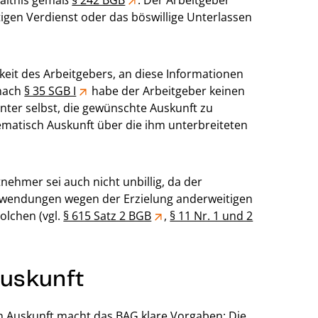
hältnis gemäß
§ 242 BGB
. Der Arbeitgeber
igen Verdienst oder das böswillige Unterlassen
keit des Arbeitgebers, an diese Informationen
 nach
§ 35 SGB I
habe der Arbeitgeber keinen
nter selbst, die gewünschte Auskunft zu
matisch Auskunft über die ihm unterbreiteten
ehmer sei auch nicht unbillig, da der
inwendungen wegen der Erzielung anderweitigen
olchen (vgl.
§ 615 Satz 2 BGB
,
§ 11 Nr. 1 und 2
Auskunft
n Auskunft macht das BAG klare Vorgaben: Die