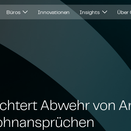
Büros
Innovationen
Insights
Über
ichtert Abwehr von A
lohn­an­sprü­chen