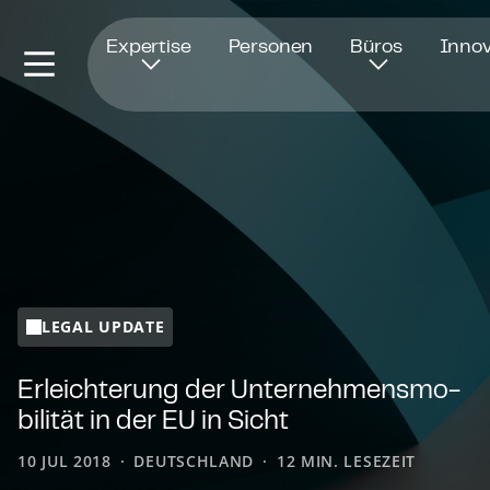
Öffnet in einem neuen Fenster
Expertise
Personen
Büros
Innov
LEGAL UPDATE
Erleichterung der Un­ter­neh­mens­mo­
bi­li­tät in der EU in Sicht
10 JUL 2018
DEUTSCHLAND
12 MIN. LESEZEIT