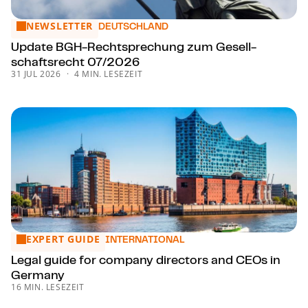
NEWSLETTER
Update BGH-Recht­spre­chung zum Ge­sell­schafts­recht 07
DEUTSCHLAND
Update BGH-Recht­spre­chung zum Ge­sell­
schafts­recht 07/2026
31 JUL 2026
4 MIN. LESEZEIT
EXPERT GUIDE
Legal guide for company directors and CEOs in Germany
INTERNATIONAL
Legal guide for company directors and CEOs in
Germany
16 MIN. LESEZEIT