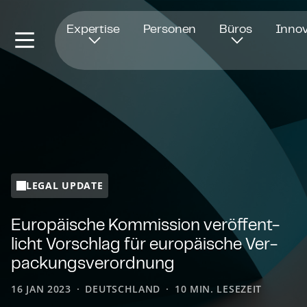
Öffnet in einem neuen Fenster
Expertise
Personen
Büros
Innov
LEGAL UPDATE
Europäische Kommission ver­öf­fent­
licht Vorschlag für europäische Ver­
pa­ckungs­ver­ord­nung
16 JAN 2023
DEUTSCHLAND
10 MIN. LESEZEIT