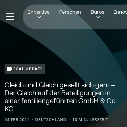
Öffnet in einem neuen Fenster
Expertise
Personen
Büros
Innov
LEGAL UPDATE
Gleich und Gleich gesellt sich gern –
Der Gleichlauf der Beteiligungen in
einer fa­mi­li­en­ge­führ­ten GmbH & Co.
KG
04 FEB 2021
DEUTSCHLAND
10 MIN. LESEZEIT