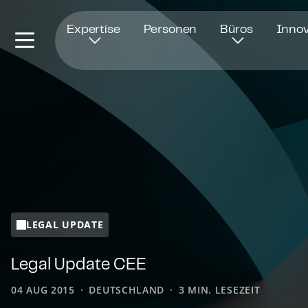
Öffnet in einem neuen Fenster
Expertise
Personen
Büros
Innov
LEGAL UPDATE
Legal Update CEE
04 AUG 2015
DEUTSCHLAND
3 MIN. LESEZEIT