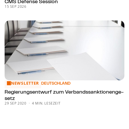
CMS Defense Session
15 SEP 2026
NEWSLETTER
Re­gie­rungs­ent­wurf zum Ver­bands­sank­tio­nen­ge­setz
DEUTSCHLAND
Re­gie­rungs­ent­wurf zum Ver­bands­sank­tio­nen­ge­
setz
29 SEP 2020
4 MIN. LESEZEIT