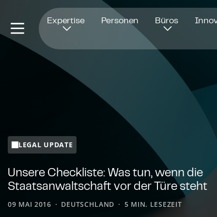
Öffnet in einem neuen Fenster
Expertise
Personen
Büros
Innov
LEGAL UPDATE
Unsere Checkliste: Was tun, wenn die
Staats­an­walt­schaft vor der Türe steht
09 MAI 2016
DEUTSCHLAND
5 MIN. LESEZEIT