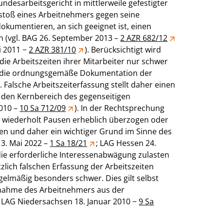
ndesarbeitsgericht in mittlerweile gefestigter
rstoß eines Arbeitnehmers gegen seine
 dokumentieren, an sich geeignet ist, einen
n (vgl. BAG 26. September 2013 –
2 AZR 682/12
ni 2011 −
2 AZR 381/10
). Berücksichtigt wird
ie Arbeitszeiten ihrer Mitarbeiter nur schwer
uf die ordnungsgemäße Dokumentation der
Falsche Arbeitszeiterfassung stellt daher einen
den Kernbereich des gegenseitigen
2010 –
10 Sa 712/09
). In der Rechtsprechung
er wiederholt Pausen erheblich überzogen oder
ben und daher ein wichtiger Grund im Sinne des
 3. Mai 2022 –
1 Sa 18/21
; LAG Hessen 24.
el die erforderliche Interessenabwägung zulasten
zlich falschen Erfassung der Arbeitszeiten
elmäßig besonders schwer. Dies gilt selbst
nahme des Arbeitnehmers aus der
. LAG Niedersachsen 18. Januar 2010 −
9 Sa