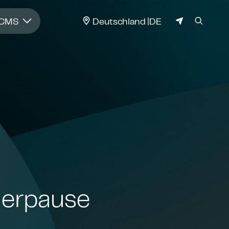
JURISDIKTION
 CMS
Deutschland
DE
cherpause