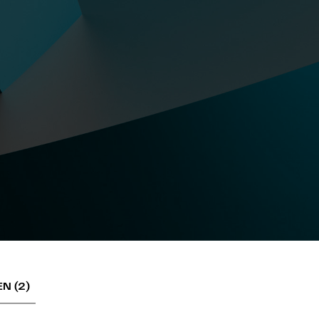
N (2)