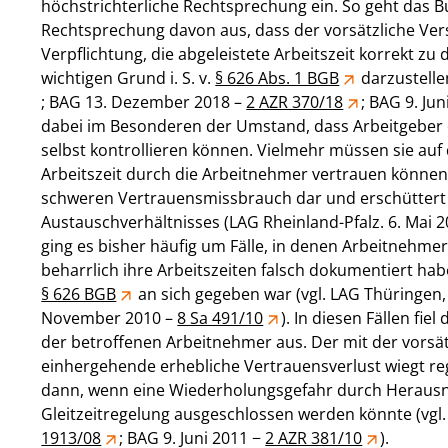
höchstrichterliche Rechtsprechung ein. So geht das Bu
Rechtsprechung davon aus, dass der vorsätzliche Ve
Verpflichtung, die abgeleistete Arbeitszeit korrekt zu
wichtigen Grund i. S. v.
§ 626 Abs. 1 BGB
darzustelle
; BAG 13. Dezember 2018 –
2 AZR 370/18
; BAG 9. Ju
dabei im Besonderen der Umstand, dass Arbeitgeber d
selbst kontrollieren können. Vielmehr müssen sie a
Arbeitszeit durch die Arbeitnehmer vertrauen können. 
schweren Vertrauensmissbrauch dar und erschüttert 
Austauschverhältnisses (LAG Rheinland-Pfalz. 6. Mai 
ging es bisher häufig um Fälle, in denen Arbeitnehm
beharrlich ihre Arbeitszeiten falsch dokumentiert ha
§ 626 BGB
an sich gegeben war (vgl. LAG Thüringen,
November 2010 –
8 Sa 491/10
). In diesen Fällen fi
der betroffenen Arbeitnehmer aus. Der mit der vorsät
einhergehende erhebliche Vertrauensverlust wiegt reg
dann, wenn eine Wiederholungsgefahr durch Heraus
Gleitzeitregelung ausgeschlossen werden könnte (vgl
1913/08
; BAG 9. Juni 2011 −
2 AZR 381/10
).