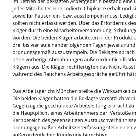
Im Betrieb der beklagten Arbeitgeberin bestand eine 
jeder Mitarbeiter eine codierte Chipkarte erhält und 
sowie für Pausen ein- bzw. ausstempeln muss. Ledigl
sollten nicht erfasst werden. Über das Erfordernis 
Kläger durch eine Mitarbeiterversammlung, Schulungen
worden. Die beiden Kläger arbeiteten in der Produkt
drei bis vier aufeinanderfolgenden Tagen jeweils run
ordnungsgemäß auszustempeln. Die Beklagte sprach
ohne vorherige Abmahnungen außerordentlich fristl
Klägern aus. Die Kläger rechtfertigten das Nicht-Aus
während des Rauchens Arbeitsgespräche geführt hätt
Das Arbeitsgericht München stellte die Wirksamkeit 
Die beiden Kläger hätten die Beklagte vorsätzlich vera
Gegenzug die geschuldete Arbeitsleitung erbracht zu h
die Hauptpflicht eines Arbeitnehmers dar. Verstöße 
Kernbereich des gegenseitigen Austauschverhältnisses
ordnungsgemäßen Arbeitszeiterfassung stelle einen wi
außerordentlichen Kündigung berechtige.