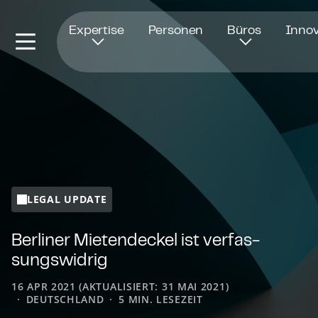
Öffnet in einem neuen Fenster
Expertise
Personen
Büros
Innov
LEGAL UPDATE
Berliner Mietendeckel ist ver­fas­
sungs­wid­rig
16 APR 2021 (AKTUALISIERT: 31 MAI 2021)
DEUTSCHLAND
5 MIN. LESEZEIT