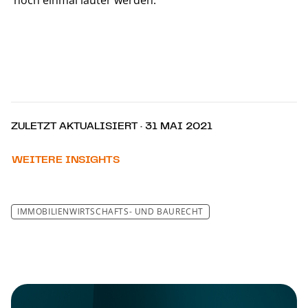
ZULETZT AKTUALISIERT · 31 MAI 2021
WEITERE INSIGHTS
IM­MO­BI­LI­EN­WIRT­SCHAFTS- UND BAU­RECHT