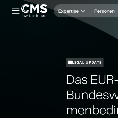
Öffnet in einem neuen Fenster
Expertise
Personen
LEGAL UPDATE
Das EUR-1
Bundesweh
men­be­din