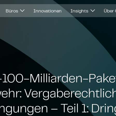
Büros
Innovationen
Insights
Über
00-Mil­li­ar­den-Pa­ket
r: Ver­ga­be­recht­li­
­gun­gen – Teil 1: Drin