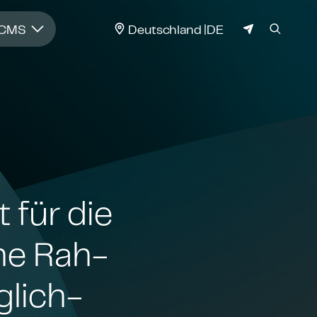
JURISDIKTION
 CMS
Deutschland
DE
 für die
che Rah­
g­lich­