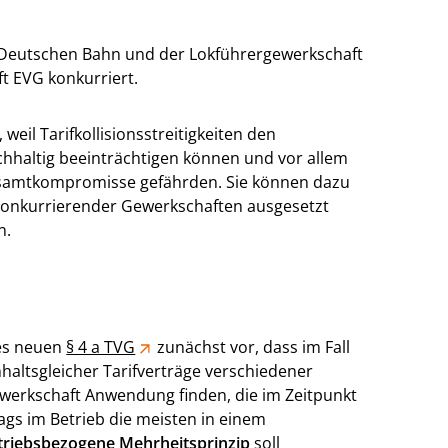
der Deutschen Bahn und der Lokführergewerkschaft
t EVG konkurriert.
eil Tarifkollisionsstreitigkeiten den
hhaltig beeinträchtigen können und vor allem
 Gesamtkompromisse gefährden. Sie können dazu
 konkurrierender Gewerkschaften ausgesetzt
n.
nes neuen
§ 4 a TVG
zunächst vor, dass im Fall
haltsgleicher Tarifverträge verschiedener
erkschaft Anwendung finden, die im Zeitpunkt
ags im Betrieb die meisten in einem
triebsbezogene Mehrheitsprinzip
soll