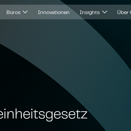
Büros
Innovationen
Insights
Über
ein­heits­ge­setz