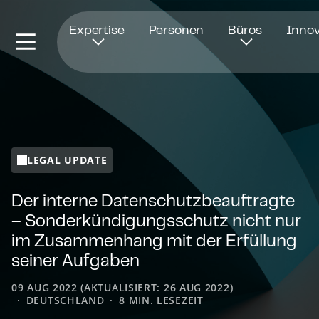
Öffnet in einem neuen Fenster
Expertise
Personen
Büros
Innov
LEGAL UPDATE
Der interne Da­ten­schutz­be­auf­trag­te
– Son­der­kün­di­gungs­schutz nicht nur
im Zusammenhang mit der Erfüllung
seiner Aufgaben
09 AUG 2022 (AKTUALISIERT: 26 AUG 2022)
DEUTSCHLAND
8 MIN. LESEZEIT