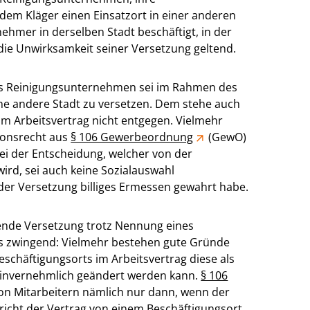
dem Kläger einen Einsatzort in einer anderen
ehmer in derselben Stadt beschäftigt, in der
 die Unwirksamkeit seiner Versetzung geltend.
Das Reinigungsunternehmen sei im Rahmen des
ine andere Stadt zu versetzen. Dem stehe auch
im Arbeitsvertrag nicht entgegen. Vielmehr
tionsrecht aus
§ 106 Gewerbeordnung
(GewO)
Bei der Entscheidung, welcher von der
ird, sei auch keine Sozialauswahl
der Versetzung billiges Ermessen gewahrt habe.
ende Versetzung trotz Nennung eines
egs zwingend: Vielmehr bestehen gute Gründe
eschäftigungsorts im Arbeitsvertrag diese als
h einvernehmlich geändert werden kann.
§ 106
on Mitarbeitern nämlich nur dann, wenn der
pricht der Vertrag von einem Beschäftigungsort,