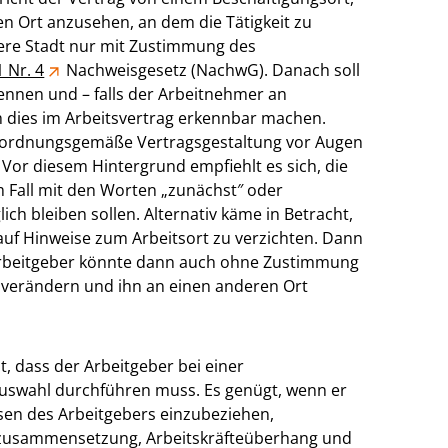
den Ort anzusehen, an dem die Tätigkeit zu
dere Stadt nur mit Zustimmung des
1 Nr. 4
Nachweisgesetz (NachwG). Danach soll
ennen und – falls der Arbeitnehmer an
h dies im Arbeitsvertrag erkennbar machen.
ne ordnungsgemäße Vertragsgestaltung vor Augen
 Vor diesem Hintergrund empfiehlt es sich, die
 Fall mit den Worten „zunächst″ oder
ich bleiben sollen. Alternativ käme in Betracht,
uf Hinweise zum Arbeitsort zu verzichten. Dann
r Arbeitgeber könnte dann auch ohne Zustimmung
verändern und ihn an einen anderen Ort
t, dass der Arbeitgeber bei einer
uswahl durchführen muss. Es genügt, wenn er
ssen des Arbeitgebers einzubeziehen,
eamzusammensetzung, Arbeitskräfteüberhang und