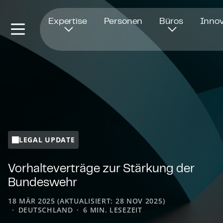
Öffnet in einem neuen Fenster
Expertise
Personen
Büros
Innov
LEGAL UPDATE
Vor­hal­te­ver­trä­ge zur Stärkung der
Bundeswehr
18 MÄR 2025 (AKTUALISIERT: 28 NOV 2025)
DEUTSCHLAND
6 MIN. LESEZEIT