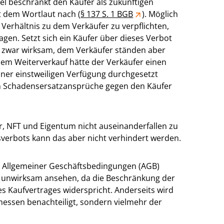
el beschränkt den Käufer als zukünftigen
t dem Wortlaut nach (
§ 137 S. 1 BGB
). Möglich
m Verhältnis zu dem Verkäufer zu verpflichten,
en. Setzt sich ein Käufer über dieses Verbot
te zwar wirksam, dem Verkäufer ständen aber
em Weiterverkauf hätte der Verkäufer einen
einer einstweiligen Verfügung durchgesetzt
n Schadensersatzansprüche gegen den Käufer
ar, NFT und Eigentum nicht auseinanderfallen zu
verbots kann das aber nicht verhindert werden.
n Allgemeiner Geschäftsbedingungen (AGB)
s unwirksam ansehen, da die Beschränkung der
s Kaufvertrages widerspricht. Anderseits wird
messen benachteiligt, sondern vielmehr der