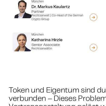
München
Dr. Markus Kaulartz
Partner
Rechtsanwalt | Co-Head of the German
Crypto Group
München
Katharina Hirzle
Senior Associate
Rechtsanwältin
Token und Eigentum sind du
verbunden – Dieses Proble