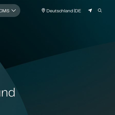
JURISDIKTION
 CMS
Deutschland
DE
 und