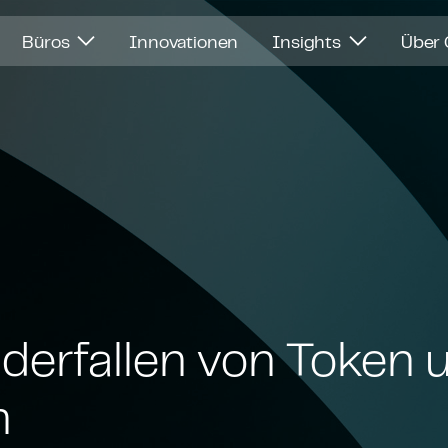
Büros
Innovationen
Insights
Über
­der­fal­len von Token
m