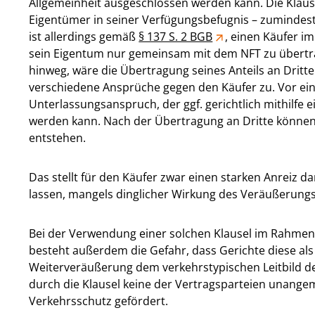
Allgemeinheit ausgeschlossen werden kann. Die Klaus
Eigentümer in seiner Verfügungsbefugnis – zumindes
ist allerdings gemäß
§ 137 S. 2 BGB
, einen Käufer i
sein Eigentum nur gemeinsam mit dem NFT zu übertrag
hinweg, wäre die Übertragung seines Anteils an Drit
verschiedene Ansprüche gegen den Käufer zu. Vor ein
Unterlassungsanspruch, der ggf. gerichtlich mithilfe 
werden kann. Nach der Übertragung an Dritte könne
entstehen.
Das stellt für den Käufer zwar einen starken Anreiz d
lassen, mangels dinglicher Wirkung des Veräußerungs
Bei der Verwendung einer solchen Klausel im Rahme
besteht außerdem die Gefahr, dass Gerichte diese al
Weiterveräußerung dem verkehrstypischen Leitbild de
durch die Klausel keine der Vertragsparteien unange
Verkehrsschutz gefördert.