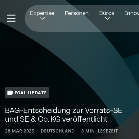
Öffnet in einem neuen Fenster
Expertise
Personen
Büros
Innov
LEGAL UPDATE
BAG-Ent­schei­dung zur Vorrats-SE
und SE & Co. KG ver­öf­fent­licht
28 MÄR 2025
DEUTSCHLAND
8 MIN. LESEZEIT