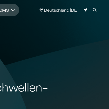
JURISDIKTION
 CMS
Deutschland
DE
hwel­len­