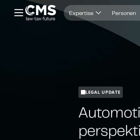
Öffnet in einem neuen Fenster
Expertise
Personen
LEGAL UPDATE
Au­to­mo­
per­spek­