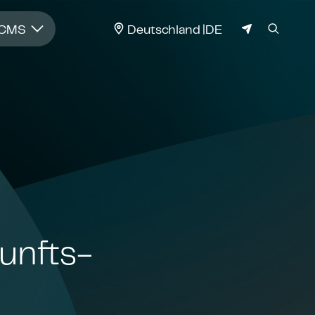
JURISDIKTION
 CMS
Deutschland
DE
kunfts­