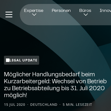
Öffnet in einem neuen Fenster
Expertise
Personen
Büros
Innov
LEGAL UPDATE
Möglicher Hand­lungs­be­darf beim
Kurz­ar­bei­ter­geld: Wechsel von Betrieb
zu Be­triebs­ab­tei­lung bis 31. Juli 2020
möglich!
15 JUL 2020
DEUTSCHLAND
5 MIN. LESEZEIT